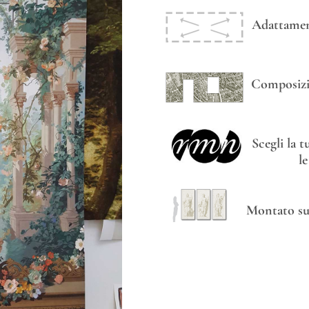
Adattament
Composizi
Scegli la 
l
Montato su 