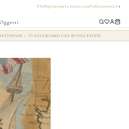
FAQ
Ispirazione
La nostra casa
Professionisti
▾
IT
Oggetti
 2 SETTIMANE — VI AUGURIAMO UNA BUONA ESTATE