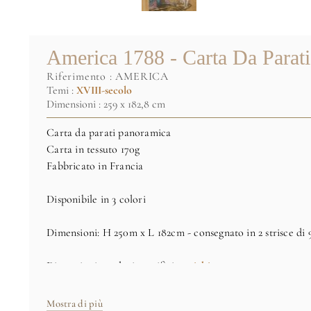
America 1788 - Carta Da Parati
riferimento :
AMERICA
Temi :
XVIII-secolo
Dimensioni : 259 x 182,8 cm
Carta da parati panoramica
Carta in tessuto 170g
Fabbricato in Francia
Disponibile in 3 colori
Dimensioni: H 250m x L 182cm - consegnato in 2 strisce di
Dimensioni e colori specifici
su richiesta
Immagine originale: (C) RMN / Gérard Blot
Mostra di più