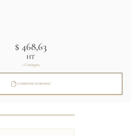
$ 468,63
HT
+ Consegna
CAMPIONE D'ORDINE