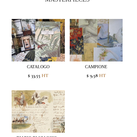
CATALOGO
CAMPIONE
$ 33,55
HT
$ 9,58
HT